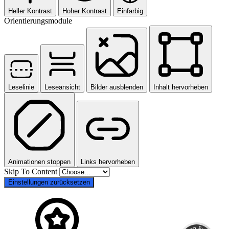
Heller Kontrast
Hoher Kontrast
Einfarbig
Orientierungsmodule
Leselinie
Leseansicht
Bilder ausblenden
Inhalt hervorheben
Kundenbewertungen und Erfahrungen zu
Animationen stoppen
Links hervorheben
Hannoversche Volksbank Immobilien GmbH
Skip To Content
Einstellungen zurücksetzen
SEHR GUT
100%
Empfehlungen auf
ProvenExpert.com
4,81 / 5,00