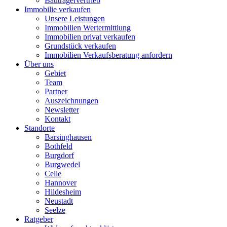
Bauträgervertrieb
Immobilie verkaufen
Unsere Leistungen
Immobilien Wertermittlung
Immobilien privat verkaufen
Grundstück verkaufen
Immobilien Verkaufsberatung anfordern
Über uns
Gebiet
Team
Partner
Auszeichnungen
Newsletter
Kontakt
Standorte
Barsinghausen
Bothfeld
Burgdorf
Burgwedel
Celle
Hannover
Hildesheim
Neustadt
Seelze
Ratgeber