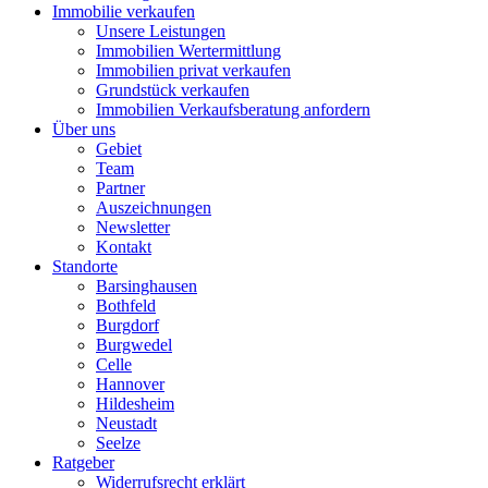
Immobilie verkaufen
Unsere Leistungen
Immobilien Wertermittlung
Immobilien privat verkaufen
Grundstück verkaufen
Immobilien Verkaufsberatung anfordern
Über uns
Gebiet
Team
Partner
Auszeichnungen
Newsletter
Kontakt
Standorte
Barsinghausen
Bothfeld
Burgdorf
Burgwedel
Celle
Hannover
Hildesheim
Neustadt
Seelze
Ratgeber
Widerrufsrecht erklärt