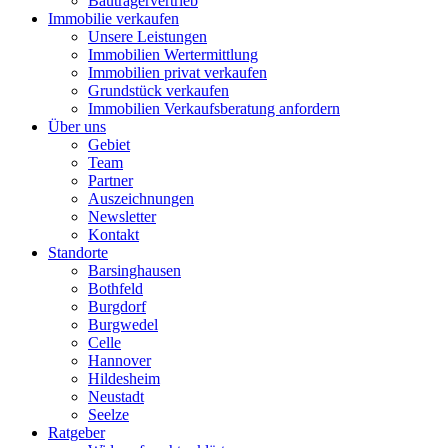
Bauträgervertrieb
Immobilie verkaufen
Unsere Leistungen
Immobilien Wertermittlung
Immobilien privat verkaufen
Grundstück verkaufen
Immobilien Verkaufsberatung anfordern
Über uns
Gebiet
Team
Partner
Auszeichnungen
Newsletter
Kontakt
Standorte
Barsinghausen
Bothfeld
Burgdorf
Burgwedel
Celle
Hannover
Hildesheim
Neustadt
Seelze
Ratgeber