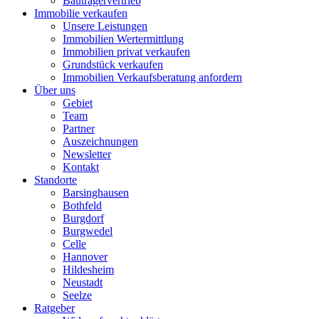
Bauträgervertrieb
Immobilie verkaufen
Unsere Leistungen
Immobilien Wertermittlung
Immobilien privat verkaufen
Grundstück verkaufen
Immobilien Verkaufsberatung anfordern
Über uns
Gebiet
Team
Partner
Auszeichnungen
Newsletter
Kontakt
Standorte
Barsinghausen
Bothfeld
Burgdorf
Burgwedel
Celle
Hannover
Hildesheim
Neustadt
Seelze
Ratgeber