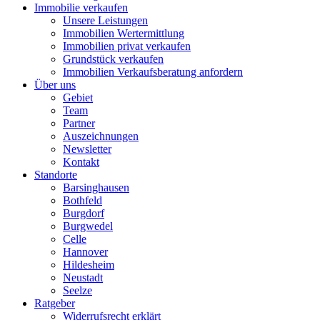
Immobilie verkaufen
Unsere Leistungen
Immobilien Wertermittlung
Immobilien privat verkaufen
Grundstück verkaufen
Immobilien Verkaufsberatung anfordern
Über uns
Gebiet
Team
Partner
Auszeichnungen
Newsletter
Kontakt
Standorte
Barsinghausen
Bothfeld
Burgdorf
Burgwedel
Celle
Hannover
Hildesheim
Neustadt
Seelze
Ratgeber
Widerrufsrecht erklärt