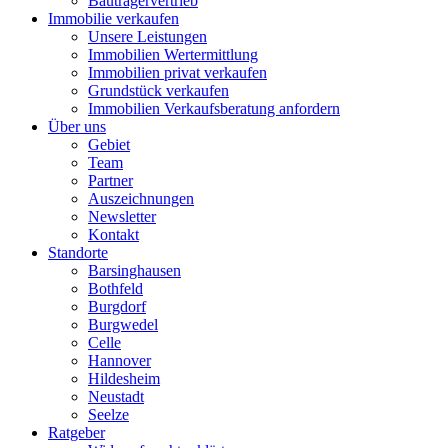
Bauträgervertrieb
Immobilie verkaufen
Unsere Leistungen
Immobilien Wertermittlung
Immobilien privat verkaufen
Grundstück verkaufen
Immobilien Verkaufsberatung anfordern
Über uns
Gebiet
Team
Partner
Auszeichnungen
Newsletter
Kontakt
Standorte
Barsinghausen
Bothfeld
Burgdorf
Burgwedel
Celle
Hannover
Hildesheim
Neustadt
Seelze
Ratgeber