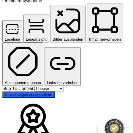
Orientierungsmodule
Leselinie
Leseansicht
Bilder ausblenden
Inhalt hervorheben
Kundenbewertungen und Erfahrungen zu
Animationen stoppen
Links hervorheben
Hannoversche Volksbank Immobilien GmbH
Skip To Content
Einstellungen zurücksetzen
SEHR GUT
100%
Empfehlungen auf
ProvenExpert.com
4,81 / 5,00
418
39