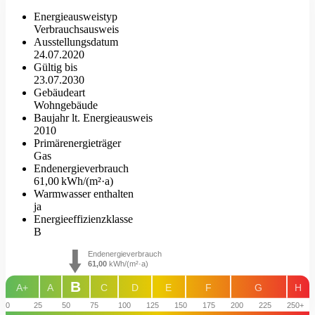
Energieausweistyp
Verbrauchs­ausweis
Ausstellungsdatum
24.07.2020
Gültig bis
23.07.2030
Gebäudeart
Wohngebäude
Baujahr lt. Energieausweis
2010
Primärenergieträger
Gas
Endenergie­verbrauch
61,00 kWh/(m²·a)
Warmwasser enthalten
ja
Energie­effizienz­klasse
B
Endenergieverbrauch
61,00
kWh/(m²·a)
B
A+
A
C
D
E
F
G
H
0
25
50
75
100
125
150
175
200
225
250+