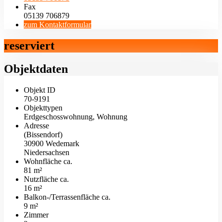
Fax
05139 706879
zum Kontaktformular
reserviert
Objektdaten
Objekt ID
70-9191
Objekttypen
Erdgeschosswohnung, Wohnung
Adresse
(Bissendorf)
30900 Wedemark
Niedersachsen
Wohnfläche ca.
81 m²
Nutzfläche ca.
16 m²
Balkon-/Terrassen­fläche ca.
9 m²
Zimmer