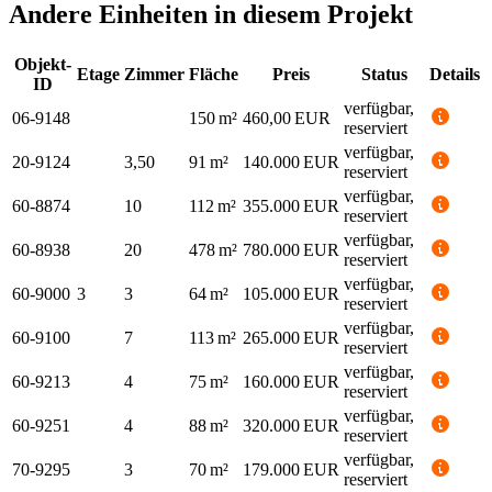
Andere Einheiten in diesem Projekt
Objekt-
Etage
Zimmer
Fläche
Preis
Status
Details
ID
verfügbar,
06-9148
150 m²
460,00 EUR
reserviert
verfügbar,
20-9124
3,50
91 m²
140.000 EUR
reserviert
verfügbar,
60-8874
10
112 m²
355.000 EUR
reserviert
verfügbar,
60-8938
20
478 m²
780.000 EUR
reserviert
verfügbar,
60-9000
3
3
64 m²
105.000 EUR
reserviert
verfügbar,
60-9100
7
113 m²
265.000 EUR
reserviert
verfügbar,
60-9213
4
75 m²
160.000 EUR
reserviert
verfügbar,
60-9251
4
88 m²
320.000 EUR
reserviert
verfügbar,
70-9295
3
70 m²
179.000 EUR
reserviert