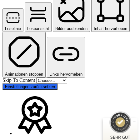
Leselinie
Leseansicht
Bilder ausblenden
Inhalt hervorheben
Kundenbewertungen und Erfahrungen zu
Animationen stoppen
Links hervorheben
Hannoversche Volksbank Immobilien GmbH
Skip To Content
Einstellungen zurücksetzen
SEHR GUT
100%
Empfehlungen auf
ProvenExpert.com
4,81 / 5,00
418
39
Bewertungen auf
Bewertungen von 3
ProvenExpert.com
anderen Quellen
SEHR GUT