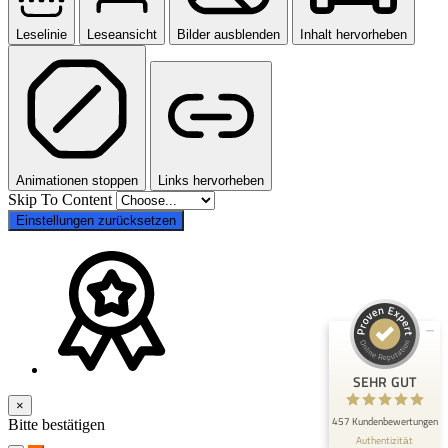
Leselinie
Leseansicht
Bilder ausblenden
Inhalt hervorheben
Kundenbewertungen und Erfahrungen zu
Animationen stoppen
Links hervorheben
Hannoversche Volksbank Immobilien GmbH
Skip To Content
Einstellungen zurücksetzen
SEHR GUT
100%
Empfehlungen auf
ProvenExpert.com
4,81 / 5,00
418
39
Bewertungen auf
Bewertungen von 3
ProvenExpert.com
anderen Quellen
SEHR GUT
×
Blick aufs ProvenExpert-Profil werfen
457 Kundenbewertungen
Bitte bestätigen
Authentizität
3.8.2026